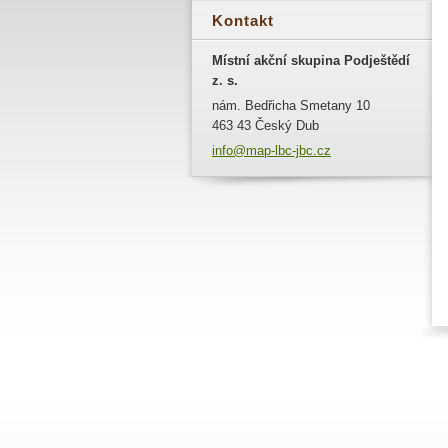
Kontakt
Místní akční skupina Podještědí
z. s.
nám. Bedřicha Smetany 10
463 43 Český Dub
info@map
-lbc-jbc
.cz