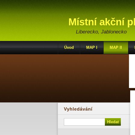
Místní akční p
Liberecko, Jablonecko
Úvod
MAP I
MAP II
Vyhledávání