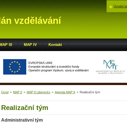
Úvodní s
lán vzdělávání
MAP III
MAP IV
Kontakt
Úvod
>
MAP II
>
MAP II Liberecko
>
Agenda MAP II
>
Realizační tým
Realizační tým
Administrativní tým