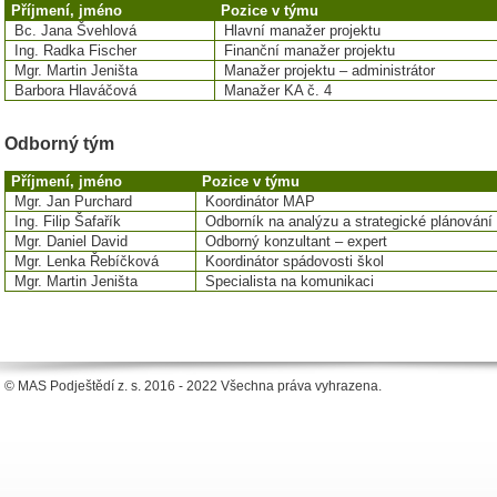
Příjmení, jméno
Pozice v týmu
Bc. Jana Švehlová
Hlavní manažer projektu
Ing. Radka Fischer
Finanční manažer projektu
Mgr. Martin Jeništa
Manažer projektu – administrátor
Barbora Hlaváčová
Manažer KA č. 4
Odborný tým
Příjmení, jméno
Pozice v týmu
Mgr. Jan Purchard
Koordinátor MAP
Ing. Filip Šafařík
Odborník na analýzu a strategické plánování
Mgr. Daniel David
Odborný konzultant – expert
Mgr. Lenka Řebíčková
Koordinátor spádovosti škol
Mgr. Martin Jeništa
Specialista na komunikaci
© MAS Podještědí z. s. 2016 - 2022 Všechna práva vyhrazena.