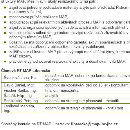
struktury MAP. Mezi hlavní úkoly realizačního týmu patří:
zajišťovat potřebné podkladové materiály a tyto pak předkládat Řídící
s partnery v území,
monitorovat průběh realizace MAP,
spolupracovat při relevantních aktivitách procesu MAP s odborným ga
zajišťovat organizaci společných vzdělávacích a informačních aktivit 
ve spolupráci s odborným garantem rozvíjet u zástupců zřizovatelů a v
odborným tématům MAP,
účastnit se (na doporučení odborného garanta) aktivit souvisejících s 
vzdělávacích zařízení v oblasti řízení kvality vzdělávání,
zajišťovat v oblastech MAP přenos výstupů mezi dílčími týmy, které mo
MAP zřízeny,
pravidelně vyhodnocovat realizované aktivity a dosahování cílů MAP.
Členové RT MAP Liberecko
:
manažerka MAP, odborník na komunikaci s cílovo
Švehlová Jana, Bc.
skupinou
David Daniel, Mgr.
odborník na vzdělávání dětí do 15 let - konzultant
Fischer Radka, Ing.
finanční manažerka
Šafařík Filip, Ing.
analytik
Ponikelský Petr, Ing.
odborník na strategické plánování - metodik
Leníková Markéta,
odborník na strategické plánování - konzultant
Ing.
Společný kontakt na RT MAP Liberecko:
liberecko@map-lbc-jbc.cz