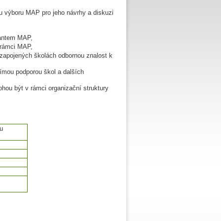
mu výboru MAP pro jeho návrhy a diskuzi
rantem MAP,
v rámci MAP,
 zapojených školách odbornou znalost k
přímou podporou škol a dalších
hou být v rámci organizační struktury
u