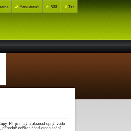
tránka
Mapa stránek
RSS
Tisk
stupy. RT je malý a akceschopný, vede
, případně dalších částí organizační