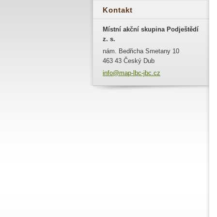
Kontakt
Místní akční skupina Podještědí
z. s.
nám. Bedřicha Smetany 10
463 43 Český Dub
info@map
-lbc-jbc
.cz