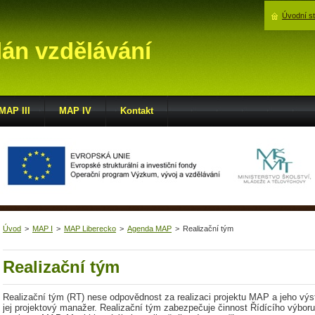
Úvodní s
lán vzdělávání
MAP III
MAP IV
Kontakt
Úvod
>
MAP I
>
MAP Liberecko
>
Agenda MAP
>
Realizační tým
Realizační tým
Realizační tým (RT) nese odpovědnost za realizaci projektu MAP a jeho vý
jej projektový manažer. Realizační tým zabezpečuje činnost Řídícího výboru