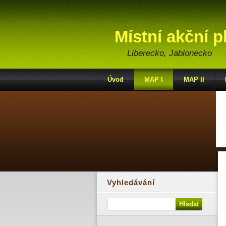
Místní akční p
Liberecko, Jablonecko
Úvod
MAP I
MAP II
Vyhledávání