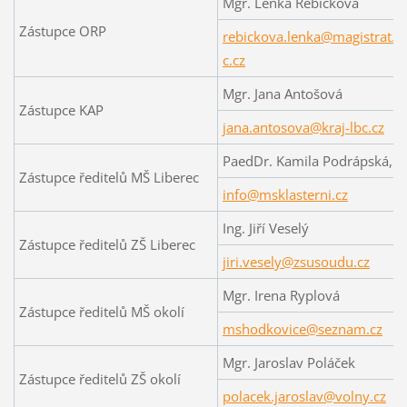
Mgr. Lenka Řebíčková
Zástupce ORP
rebickova.lenka@magistrat.li
c.cz
Mgr. Jana Antošová
Zástupce KAP
jana.antosova@kraj-lbc.cz
PaedDr. Kamila Podrápská, P
Zástupce ředitelů MŠ Liberec
info@msklasterni.cz
Ing. Jiří Veselý
Zástupce ředitelů ZŠ Liberec
jiri.vesely@zsusoudu.cz
Mgr. Irena Ryplová
Zástupce ředitelů MŠ okolí
mshodkovice@seznam.cz
Mgr. Jaroslav Poláček
Zástupce ředitelů ZŠ okolí
polacek.jaroslav@volny.cz