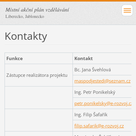
Místní akční plán vzdělávání
Liberecko, Jablonecko
Kontakty
Funkce
Kontakt
Bc. Jana Švehlová
Zástupce realizátora projektu
maspodjestedi@seznam.cz
Ing. Petr Ponikelský
petr.ponikelsky@e-rozvoj.cz
Ing. Filip Šafařík
filip.safarik@e-rozvoj.cz