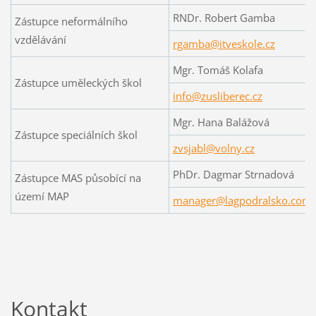
RNDr. Robert Gamba
Zástupce neformálního
vzdělávání
rgamba@itveskole.cz
Mgr. Tomáš Kolafa
Zástupce uměleckých škol
info@zusliberec.cz
Mgr. Hana Balážová
Zástupce speciálních škol
zvsjabl@volny.cz
PhDr. Dagmar Strnadová
Zástupce MAS působící na
území MAP
manager@lagpodralsko.com
Kontakt