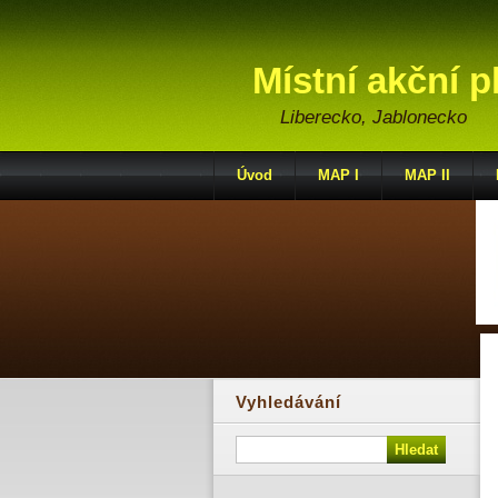
Místní akční p
Liberecko, Jablonecko
Úvod
MAP I
MAP II
Vyhledávání