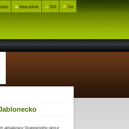
tránka
Mapa stránek
RSS
Tisk
 Jablonecko
 aktualizace Strategického rámce