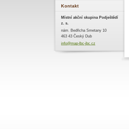
Kontakt
Místní akční skupina Podještědí
z. s.
nám. Bedřicha Smetany 10
463 43 Český Dub
info@map
-lbc-jbc
.cz