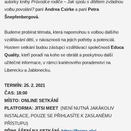
autorky knihy
Průvodce rodiče – Jak spolu s dítětem zvládnou
volbu povolání?
paní
Andrea Csirke
a paní
Petra
Šnepfenbergová
.
Budeme probírat témata, která napomohou s volbou dalšího
vzdělávání dětí, v návaznosti na jejich potřeby a potenciál.
Hostem setkání budou zástupci vzdělávací společnosti
Educa
Quality
, kteří poradí na koho se obrátit a poskytnou další
užitečné informace, v rámci kariérového poradenství na
Liberecku a Jablonecku.
TERMÍN: 25. 2. 2021
ČAS: 18:00
MÍSTO: ONLINE SETKÁNÍ
PLATFORMA: JITSI MEET
(NENÍ NUTNÁ JAKÁKOLIV
INSTALACE, POUZE SE PŘIHLASÍTE K ZASLANÉMU
PŘÍSTUPU)
PŘIHLÁŠENÍ NA SETKÁNÍ:
https://forms.gle/