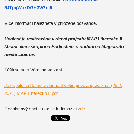
9JTpqWokDGH3VGnj9
Více informací naleznete v přiložené pozvánce.
Událost je realizována v rámci projektu MAP Liberecko II
Místní akční skupinou Podještědí, s podporou Magistrátu
města Liberce.
Těšíme se s Vámi na setkání.
Jak spolu s dítětem zvládnout volbu povolání, webinář (25.2.
2021) MAP Liberecko II.pdf
Rozhlasový spot k akci je k dispozici
zde
.