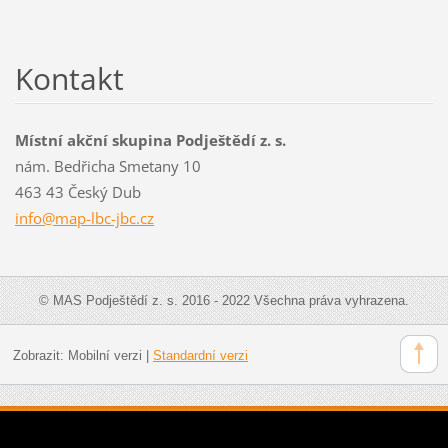
Kontakt
Místní akční skupina Podještědí z. s.
nám. Bedřicha Smetany 10
463 43 Český Dub
info@map
-lbc-jbc
.cz
© MAS Podještědí z. s. 2016 - 2022 Všechna práva vyhrazena.
Zobrazit:
Mobilní verzi
|
Standardní verzi