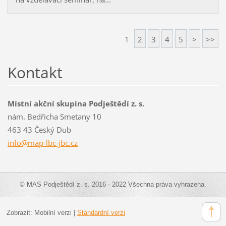
1
2
3
4
5
>
>>
Kontakt
Místní akční skupina Podještědí z. s.
nám. Bedřicha Smetany 10
463 43 Český Dub
info@map
-lbc-jbc
.cz
© MAS Podještědí z. s. 2016 - 2022 Všechna práva vyhrazena.
Zobrazit:
Mobilní verzi
|
Standardní verzi