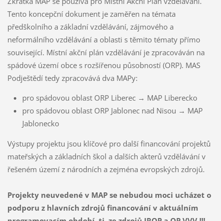
Zkratka MAP se používá pro Místní Akční Plán vzdělávání.
Tento koncepční dokument je zaměřen na témata
předškolního a základní vzdělávání, zájmového a
neformálního vzdělávání a oblasti s těmito tématy přímo
související. Místní akční plán vzdělávání je zpracováván na
spádové území obce s rozšířenou působností (ORP). MAS
Podještědí tedy zpracovává dva MAPy:
pro spádovou oblast ORP Liberec → MAP Liberecko
pro spádovou oblast ORP Jablonec nad Nisou → MAP
Jablonecko
Výstupy projektu jsou klíčové pro další financování projektů
mateřských a základních škol a dalších akterů vzdělávání v
řešeném území z národních a zejména evropských zdrojů.
Projekty neuvedené v MAP se nebudou moci ucházet o
podporu z hlavních zdrojů financování v aktuálním
programovacím období, tj. ze zdrojů IROP a OP VVV !!!